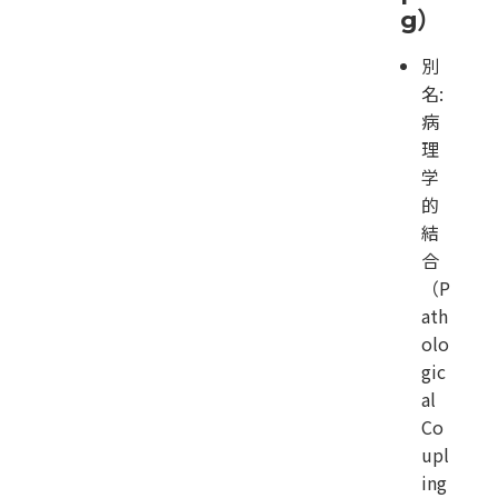
g）
別
名:
病
理
学
的
結
合
（P
ath
olo
gic
al
Co
upl
ing