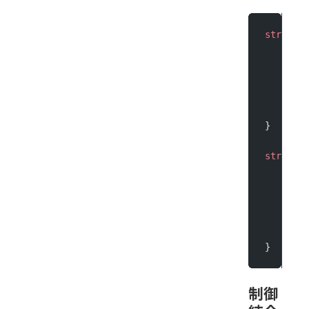
struct
F
func
        
    }
}
struct
B
var
 
func
    }
}
制御