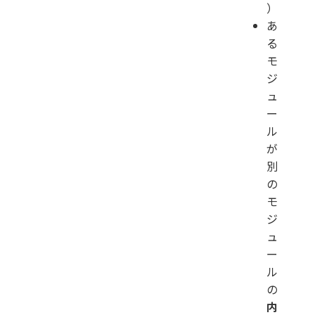
）
あ
る
モ
ジ
ュ
ー
ル
が
別
の
モ
ジ
ュ
ー
ル
の
内