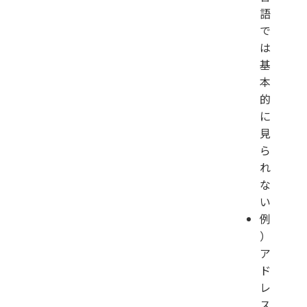
語
で
は
基
本
的
に
見
ら
れ
な
い
例
）
ア
ド
レ
ス