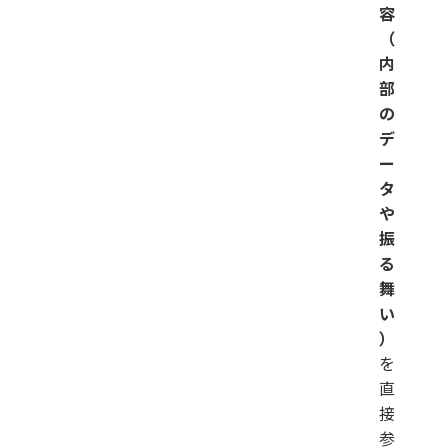
容
（
内
部
の
デ
ー
タ
や
振
る
舞
い
）
を
直
接
参