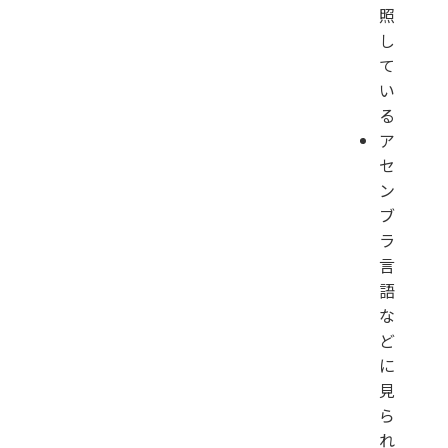
照
し
て
い
る
ア
セ
ン
ブ
ラ
言
語
な
ど
に
見
ら
れ