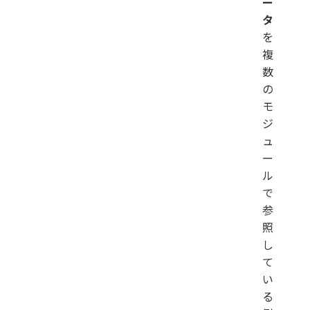
ー
タ
を
複
数
の
モ
ジ
ュ
ー
ル
で
参
照
し
て
い
る