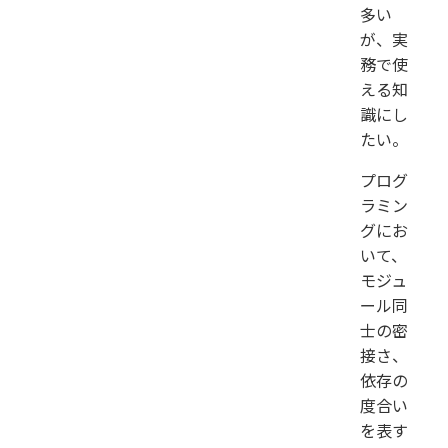
多い
が、実
務で使
える知
識にし
たい。
プログ
ラミン
グにお
いて、
モジュ
ール同
士の密
接さ、
依存の
度合い
を表す