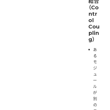
結合
（Co
ntr
ol
Cou
plin
g）
あ
る
モ
ジ
ュ
ー
ル
が
別
の