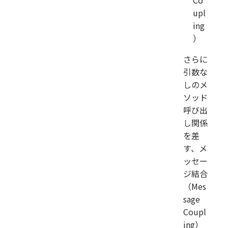
Co
upl
ing
）
さらに
引数な
しのメ
ソッド
呼び出
し関係
を差
す、メ
ッセー
ジ結合
（Mes
sage
Coupl
ing）