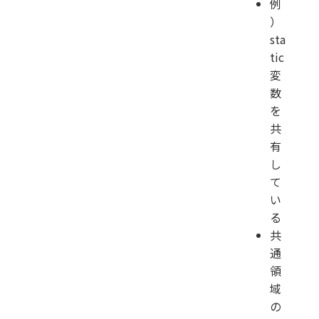
例
）
sta
tic
変
数
を
共
有
し
て
い
る
共
通
領
域
の