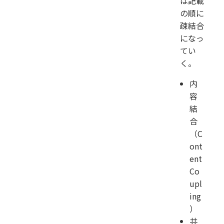
は記載
の順に
疎結合
になっ
てい
く。
内
容
結
合
（C
ont
ent
Co
upl
ing
）
共