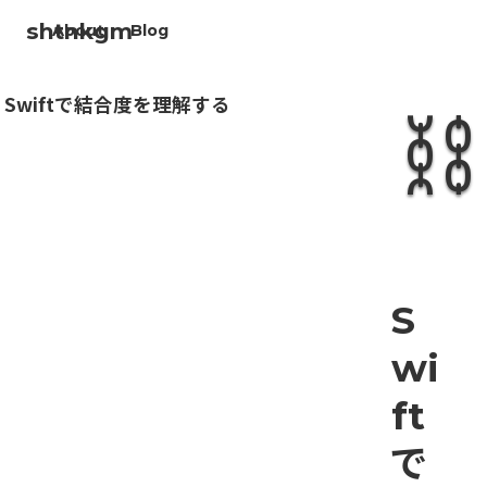
shtnkgm
About
Blog
⛓️
Swiftで結合度を理解する
S
wi
ft
で