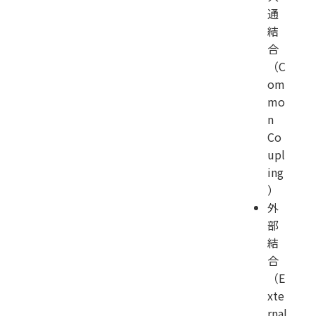
通
結
合
（C
om
mo
n
Co
upl
ing
）
外
部
結
合
（E
xte
rnal