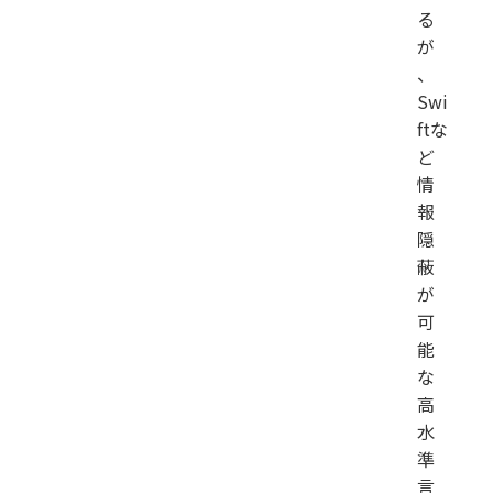
る
が
、
Swi
ftな
ど
情
報
隠
蔽
が
可
能
な
高
水
準
言