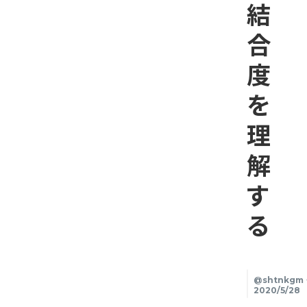
結
合
度
を
理
解
す
る
@shtnkgm
2020/5/28