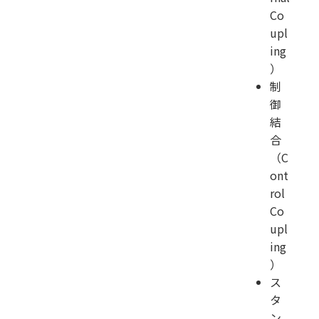
Co
upl
ing
）
制
御
結
合
（C
ont
rol
Co
upl
ing
）
ス
タ
ン