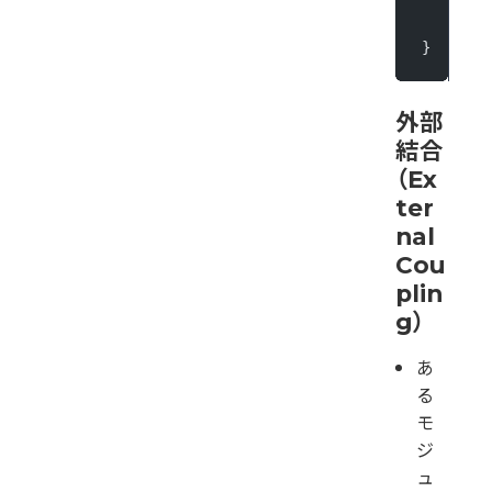
    }
}
外部
結合
（Ex
ter
nal
Cou
plin
g）
あ
る
モ
ジ
ュ