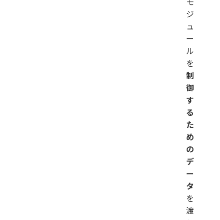
モ
ジ
ュ
ー
ル
を
制
御
す
る
た
め
の
デ
ー
タ
を
渡