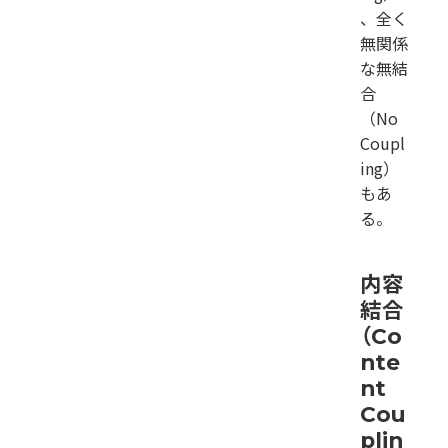
、全く
無関係
な無結
合
（No
Coupl
ing）
もあ
る。
内容
結合
（Co
nte
nt
Cou
plin