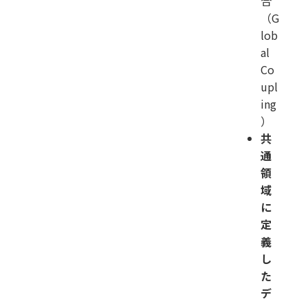
合
（G
lob
al
Co
upl
ing
）
共
通
領
域
に
定
義
し
た
デ