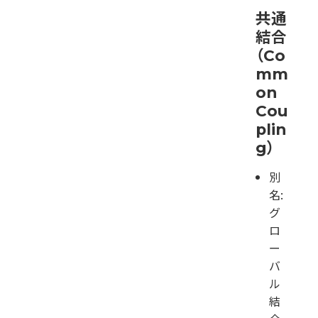
共通
結合
（Co
mm
on
Cou
plin
g）
別
名:
グ
ロ
ー
バ
ル
結