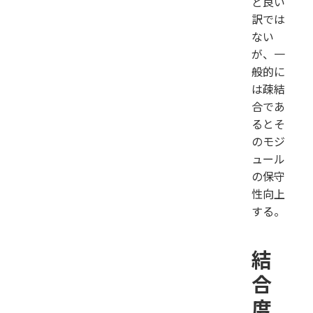
ど良い
訳では
ない
が、一
般的に
は疎結
合であ
るとそ
のモジ
ュール
の保守
性向上
する。
結
合
度