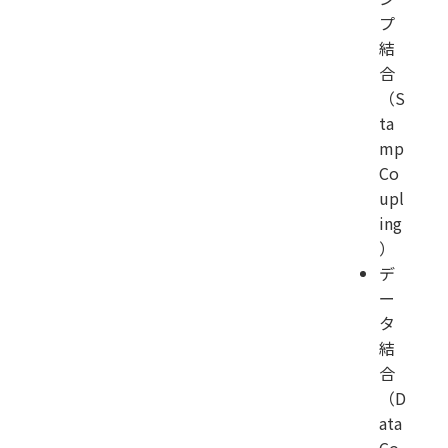
プ
結
合
（S
ta
mp
Co
upl
ing
）
デ
ー
タ
結
合
（D
ata