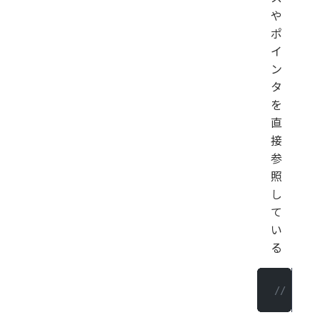
や
ポ
イ
ン
タ
を
直
接
参
照
し
て
い
る
// あ