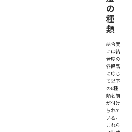
の
種
類
結合度
には結
合度の
各段階
に応じ
て以下
の6種
類名前
が付け
られて
いる。
これら