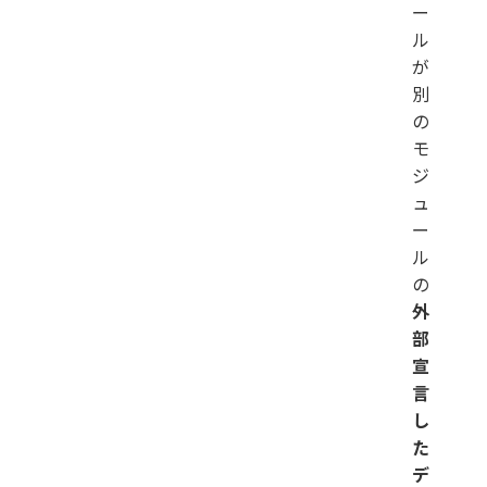
ー
ル
が
別
の
モ
ジ
ュ
ー
ル
の
外
部
宣
言
し
た
デ