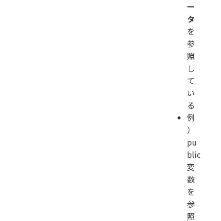
ー
タ
を
参
照
し
て
い
る
例
）
pu
blic
変
数
を
参
照